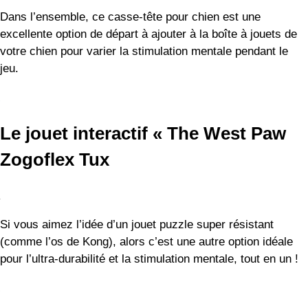
Zogoflex Tux
Si vous aimez l’idée d’un jouet puzzle super résistant
(comme l’os de Kong), alors c’est une autre option idéale
pour l’ultra-durabilité et la stimulation mentale, tout en un !
Le West Paw Zogoflex Tux est un jouet en caoutchouc
extrêmement résistant qui distribue des friandises au fur et
à mesure que votre chien renifle et le bouscule. Il peut
contenir des friandises de différentes tailles, alors
mélangez-les – essayez des morceaux de banane congelés
ou du yaourt grec.