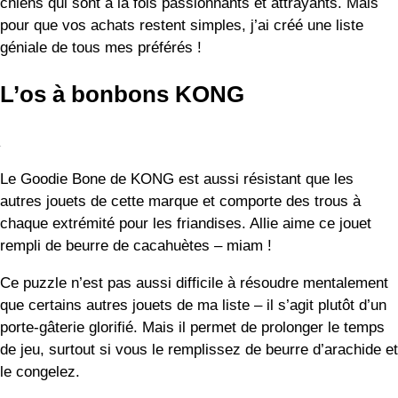
porte-gâterie glorifié. Mais il permet de prolonger le temps
de jeu, surtout si vous le remplissez de beurre d’arachide et
le congelez.
Le KONG Goodie Bone est fabriqué à partir d’un
caoutchouc ultra-durable spécialement formulé, conçu pour
les mâcheurs extrêmes. Il est suffisamment résistant pour
que votre chien puisse en profiter lorsqu’il n’est pas
surveillé ou même lorsqu’il est en cage.
Ce que j’aime :
Durable
Doublement comme un jouet à aller chercher
Différentes options de taille
Parfait pour l’entraînement à la caisse ou le jeu non
supervisé
Super congelé au beurre de cacahuète