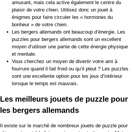
les bergers allemands
Il existe sur le marché de nombreux jouets de puzzle pour
chiens qui sont à la fois passionnants et attrayants. Mais
pour que vos achats restent simples, j’ai créé une liste
géniale de tous mes préférés !
L’os à bonbons KONG
Le Goodie Bone de KONG est aussi résistant que les
autres jouets de cette marque et comporte des trous à
chaque extrémité pour les friandises. Allie aime ce jouet
rempli de beurre de cacahuètes – miam !
Ce puzzle n’est pas aussi difficile à résoudre mentalement
que certains autres jouets de ma liste – il s’agit plutôt d’un