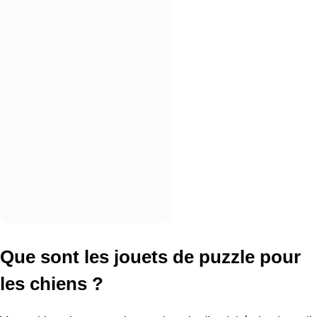
Que sont les jouets de puzzle pour
les chiens ?
Votre chien n’a pas seulement besoin d’activité physique, il
a aussi besoin de stimulation mentale. Les jouets casse-
tête sont conçus pour maintenir le cerveau de votre chien
actif.
C’est le jouet idéal pour les parents de chiens qui ont du
mal à garder leur chiot diverti et stimulé.
Mes puzzles pour chiens préférés sont interactifs et
récompensent le dur labeur de votre chiot avec une
friandise, ce qui les rend également multifonctionnels. Allie
aime tous les jouets, mais elle est motivée par la nourriture,
donc les jouets qui la récompensent avec une friandise
savoureuse sont définitivement les préférés chez nous.