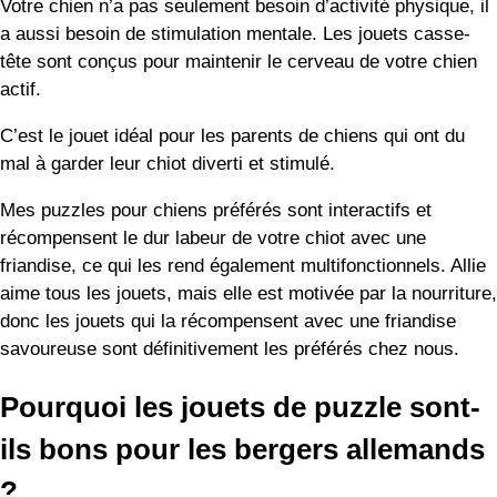
Pourquoi les jouets de puzzle sont-
ils bons pour les bergers allemands
?
Comme je l’ai mentionné au début, les bergers allemands
sont des chiens très intelligents. De plus, ce sont des
chiens de travail, ils ont donc besoin d’emplois ou de
tâches qui les mettent au défi – sinon, ils peuvent devenir
destructeurs.
Voici quelques raisons pour lesquelles les jouets de puzzle
sont les genoux de l’abeille lorsqu’il s’agit de divertir votre
berger allemand actif et intelligent.
Les bergers allemands aiment les défis et les puzzles
sont une grande stimulation mentale pour ces esprits
super-intelligents.