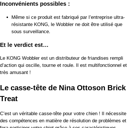
Le casse-tête de Nina Ottoson Brick
Treat
C’est un véritable casse-tête pour votre chien ! Il nécessite
des compétences en matière de résolution de problèmes et
fera participer votre chiot grâce à ses caractéristiques
interactives.
Le casse-tête Nina Ottoson Brick Treat pour chiens donne à
l’esprit de votre chien l’exercice dont il a besoin. Il dispose
de compartiments faciles à retourner (ou briques) où vous
pouvez cacher de délicieuses friandises ou croquettes pour
que votre chien les trouve.
Mais il ne s’agit pas seulement de retourner des briques
ouvertes – les chiens peuvent aussi faire glisser des blocs