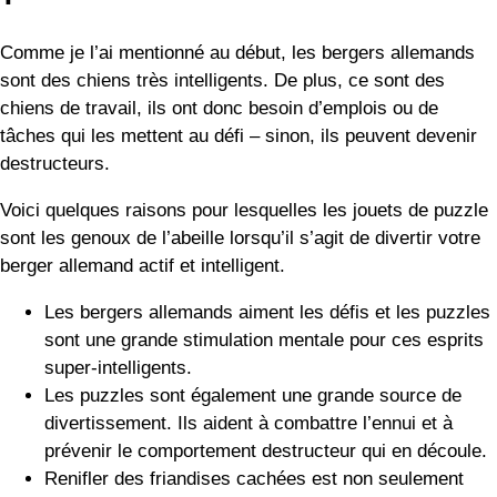
Les puzzles sont également une grande source de
divertissement. Ils aident à combattre l’ennui et à
prévenir le comportement destructeur qui en découle.
Renifler des friandises cachées est non seulement
amusant, mais cela active également le centre du
plaisir de votre chien. Utilisez donc un jouet à
énigmes pour faire circuler les « hormones du
bonheur » de votre chien.
Les bergers allemands ont beaucoup d’énergie. Les
puzzles pour bergers allemands sont un excellent
moyen d’utiliser une partie de cette énergie physique
et mentale.
Vous cherchez un moyen de divertir votre ami à
fourrure quand il fait froid ou qu’il pleut ? Les puzzles
sont une excellente option pour les jeux d’intérieur
lorsque le temps est mauvais.
Les meilleurs jouets de puzzle pour