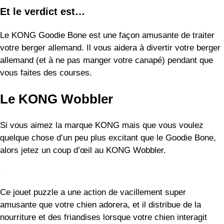
Ce jouet puzzle a une action de vacillement super
amusante que votre chien adorera, et il distribue de la
nourriture et des friandises lorsque votre chien interagit
avec lui.
Le KONG Wobbler est également polyvalent – vous pouvez
l’utiliser pour les mangeurs rapides qui engloutissent toute
leur nourriture (Allie est coupable de cela !). Au lieu de
nourrir votre chien dans son bol, remplissez le Wobbler de
nourriture et il distribuera lentement la nourriture de votre
chiot pendant que votre chien jouera avec.
En prime, ce jouet est également facile à remplir et à
nettoyer.
Ce que j’aime :