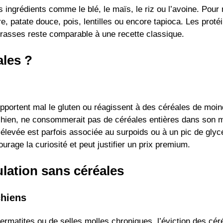
s ingrédients comme le blé, le maïs, le riz ou l’avoine. Pour
, patate douce, pois, lentilles ou encore tapioca. Les proté
grasses reste comparable à une recette classique.
ales ?
pportent mal le gluten ou réagissent à des céréales de moind
chien, ne consommerait pas de céréales entières dans son mi
 élevée est parfois associée au surpoids ou à un pic de glyc
urage la curiosité et peut justifier un prix premium.
ulation sans céréales
chiens
 dermatites ou de selles molles chroniques, l’éviction des c