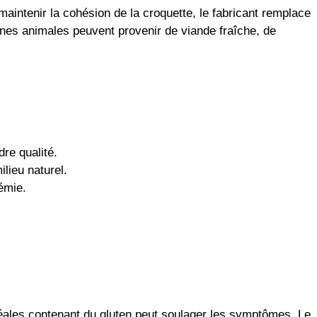
 maintenir la cohésion de la croquette, le fabricant remplace
ines animales peuvent provenir de viande fraîche, de
re qualité.
lieu naturel.
émie.
éréales contenant du gluten peut soulager les symptômes. Le