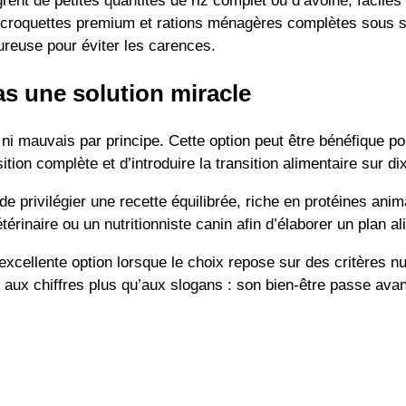
rent de petites quantités de riz complet ou d’avoine, faciles 
t croquettes premium et rations ménagères complètes sous s
ureuse pour éviter les carences.
as une solution miracle
i mauvais par principe. Cette option peut être bénéfique pou
ion complète et d’introduire la transition alimentaire sur d
e privilégier une recette équilibrée, riche en protéines animal
térinaire ou un nutritionniste canin afin d’élaborer un plan a
xcellente option lorsque le choix repose sur des critères nu
aux chiffres plus qu’aux slogans : son bien-être passe avant 