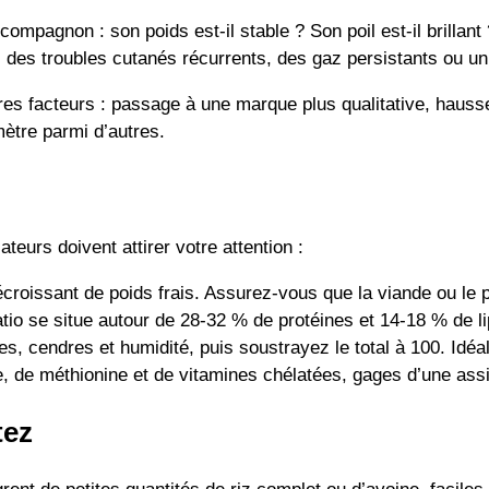
ompagnon : son poids est-il stable ? Son poil est-il brillan
 des troubles cutanés récurrents, des gaz persistants ou un 
tres facteurs : passage à une marque plus qualitative, hauss
mètre parmi d’autres.
teurs doivent attirer votre attention :
écroissant de poids frais. Assurez-vous que la viande ou le 
tio se situe autour de 28-32 % de protéines et 14-18 % de lip
bres, cendres et humidité, puis soustrayez le total à 100. I
e, de méthionine et de vitamines chélatées, gages d’une assi
tez