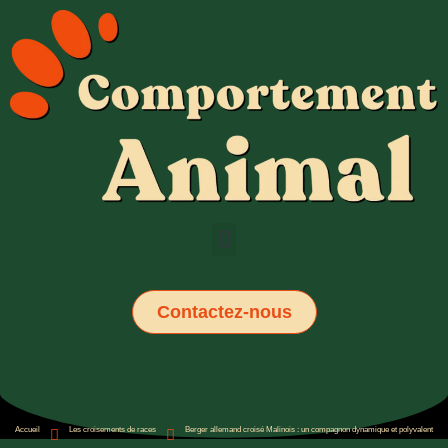
Contactez-nous
Accueil
Les croisements de races
Berger allemand croisé Malinois : un compagnon dynamique et polyvalent