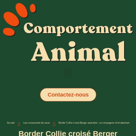
Contactez-nous
Accueil
Les croisements de races
Border Collie croisé Berger australien : un compagnon vif et attachant
Border Collie croisé Berger