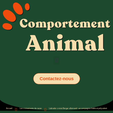
Contactez-nous
Accueil
Les croisements de races
Labrador croisé Berger allemand : un compagnon fidèle et polyvalent