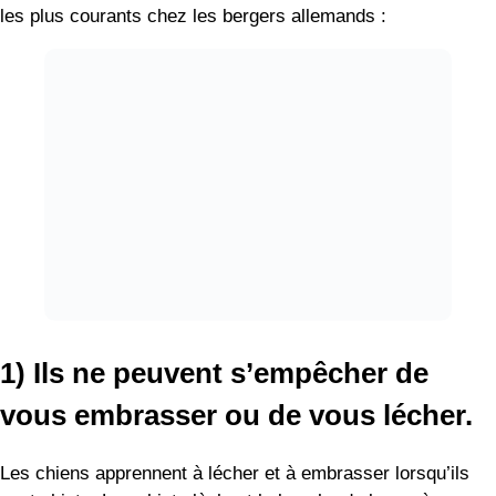
les plus courants chez les bergers allemands :
1) Ils ne peuvent s’empêcher de
vous embrasser ou de vous lécher.
Les chiens apprennent à lécher et à embrasser lorsqu’ils
sont chiots. Les chiots lèchent la bouche de leur mère pour
signaler qu’ils veulent être nourris. Ils apprennent donc très
tôt que le léchage de la bouche est un moyen de montrer
qu’ils veulent qu’on s’occupe d’eux.
En grandissant, le baiser devient également un acte de
communication. La bouche et le nez des chiens sont
incroyablement sensibles. Quelques baisers peuvent leur
donner des tonnes d’informations sur vous, y compris où
vous avez été et avec qui vous avez été.