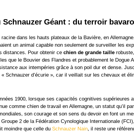
 Schnauzer Géant : du terroir bavaroi
racine dans les hauts plateaux de la Bavière, en Allemagne,
aient un animal capable non seulement de surveiller les expl
es distances. Pour obtenir ce
chien de grande taille
robuste,
es que le Bouvier des Flandres et probablement le Dogue Al
istance aux intempéries grâce à son poil dur et dense. Jusqu
 Schnauzer d’écurie », car il veillait sur les chevaux et éli
nées 1900, lorsque ses capacités cognitives supérieures atti
nnue comme chien de travail en Allemagne, un statut qu’il pa
ondiales, son courage et son sens du devoir en font un messa
au Groupe 2 de la Fédération Cynologique Internationale (FCI
it moindre que celle du
Schnauzer Nain
, il reste une référ