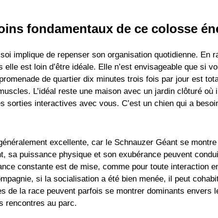
soins fondamentaux de ce colosse én
soi implique de repenser son organisation quotidienne. En ra
 elle est loin d’être idéale. Elle n’est envisageable que si
romenade de quartier dix minutes trois fois par jour est tot
 muscles. L’idéal reste une maison avec un jardin clôturé où il
s sorties interactives avec vous. C’est un chien qui a besoi
 généralement excellente, car le Schnauzer Géant se montre 
, sa puissance physique et son exubérance peuvent conduir
ance constante est de mise, comme pour toute interaction en
pagnie, si la socialisation a été bien menée, il peut coha
es de la race peuvent parfois se montrer dominants envers 
es rencontres au parc.