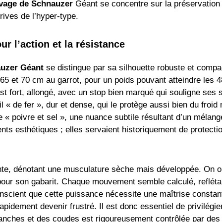
evage de Schnauzer
Géant se concentre sur la préservation
rives de l’hyper-type.
r l’action et la résistance
uzer Géant
se distingue par sa silhouette robuste et compa
65 et 70 cm au garrot, pour un poids pouvant atteindre les 4
t fort, allongé, avec un stop bien marqué qui souligne ses s
l « de fer », dur et dense, qui le protège aussi bien du froi
le « poivre et sel », une nuance subtile résultant d’un mélan
ts esthétiques ; elles servaient historiquement de protecti
ante, dénotant une musculature sèche mais développée. On 
pour son gabarit. Chaque mouvement semble calculé, refléta
conscient que cette puissance nécessite une maîtrise const
rapidement devenir frustré. Il est donc essentiel de privilégi
anches et des coudes est rigoureusement contrôlée par des t