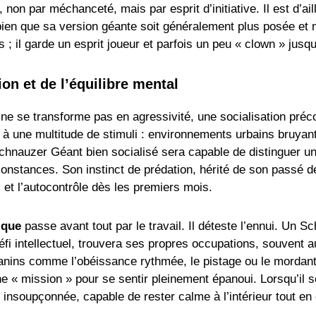
fit, non par méchanceté, mais par esprit d’initiative. Il est d
 bien que sa version géante soit généralement plus posée et
 ; il garde un esprit joueur et parfois un peu « clown » jusqu
ion et de l’équilibre mental
e se transforme pas en agressivité, une socialisation préco
 à une multitude de stimuli : environnements urbains bruyant
hnauzer Géant bien socialisé sera capable de distinguer un
rconstances. Son instinct de prédation, hérité de son passé 
el et l’autocontrôle dès les premiers mois.
ique
passe avant tout par le travail. Il déteste l’ennui. Un 
 défi intellectuel, trouvera ses propres occupations, souvent 
canins comme l’obéissance rythmée, le pistage ou le mordant
e « mission » pour se sentir pleinement épanoui. Lorsqu’il se s
nsoupçonnée, capable de rester calme à l’intérieur tout en 