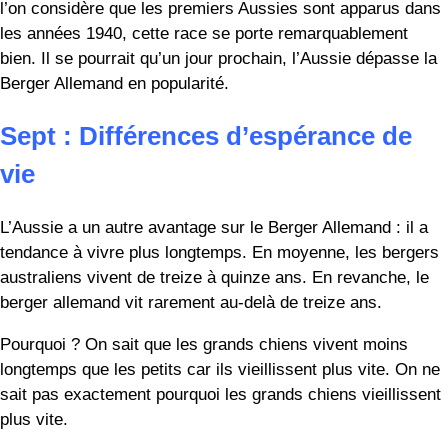
Les Berger Allemand sont des chiens merveilleux,
intelligents et polyvalents, mais ils ont une palette de
couleurs limitée. La plupart du temps, ils sont noirs et feu.
Ils existent aussi en noir, noir et crème, noir et argent,
blanc (une couleur controversée), foie (un brun foncé), foie
et feu, sable, gris et bleu.
En revanche, les Aussies existent en beaucoup plus de
couleurs. Ces robes présentent souvent des mélanges de
deux couleurs ou plus. Les couleurs officielles comprennent
le noir, le rouge, le foie, le merle (un mélange de couleurs),
le bleu merle, le rouge merle, le noir et blanc, le rouge et
blanc, le noir et feu, le bleu merle et feu, et le tricolore (ou
chiens tricolores).