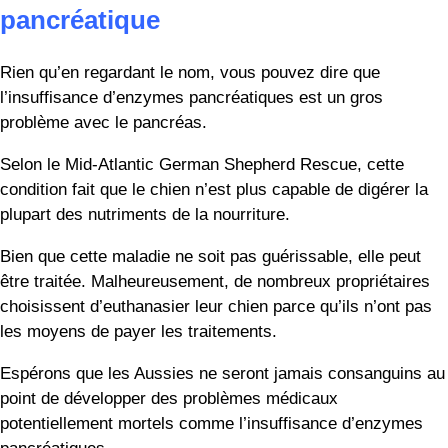
Cette maladie est très douloureuse, mais elle peut être
traitée. Étant donné qu’elle est héréditaire, un chien qui
développe le pano ne doit jamais être élevé, prévient
l’Australian Shepherd Health &amp ; Genetics Institute. Les
symptômes de boiterie et de perte d’appétit apparaissent le
plus souvent lorsque le chiot est âgé de cinq à dix-huit
mois.
Treize : Différences dans l’obtention
d’une myélopathie dégénérative
Oh, oui, le Berger Allemand a touché le jackpot génétique si
le jackpot consiste en des problèmes médicaux rarement,
voire jamais, trouvés chez les autres races de chiens, y
compris le Aussie. La myélopathie dégénérative ou DM se
retrouve presque exclusivement chez les Berger Allemand.
Elle est incurable et souvent fatale.