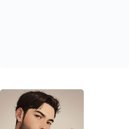
Eurasier : un chien calme et
équilibré pour la famille
Petit Lévrier Italien : un compagnon
délicat et gracieux