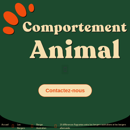
Contactez-nous
Accueil
Les
Berger
14 différences flagrantes entre les bergers australiens et les bergers
Bergers
Australien
allemands