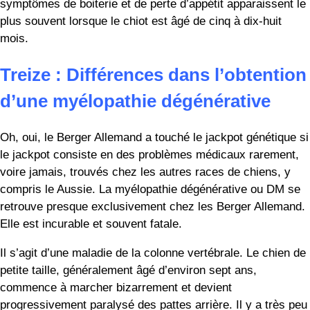
Cependant, pour le sauvetage en avalanche, les Aussies
sont préférés car ils sont plus faciles à prendre et à
transporter. De nombreux sauveteurs en avalanche doivent
porter leur chien sur leur dos pendant qu’ils montent et
descendent les montagnes à ski jusqu’au site de
l’avalanche.
Aucun bon chien n’est issu d’une
mauvaise race
Bien que nous ayons examiné quatorze grandes différences
entre le berger allemand et le berger australien, ils sont
similaires à bien des égards. Tous deux sont des races
populaires pour de bonnes raisons. Ils apprennent
rapidement, ils aiment les gens et ils adorent travailler ou
jouer.