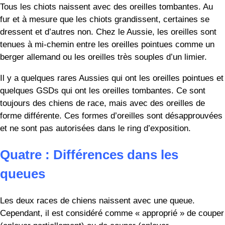
queue coupée ou enroulée.
Les attitudes changent. Dans de nombreux pays comme le
Royaume-Uni et (ironiquement) l’Australie, il est maintenant
illégal de couper ou de couper la queue à des fins purement
esthétiques.
L’Amérique et le Canada sont des pays où l’on pratique
encore couramment et sans restriction la caudectomie et le
bobbing.
Cinq : Différences de pays d’origine
Les deux races de chiens sont identiques en ce sens
qu’elles ne portent PAS le nom de leur pays d’origine. Les
bergers allemands sont originaires de la région alsacienne
de la France. C’est pourquoi la plupart des pays du monde
préfèrent appeler les Berger Allemand Alsaciens.