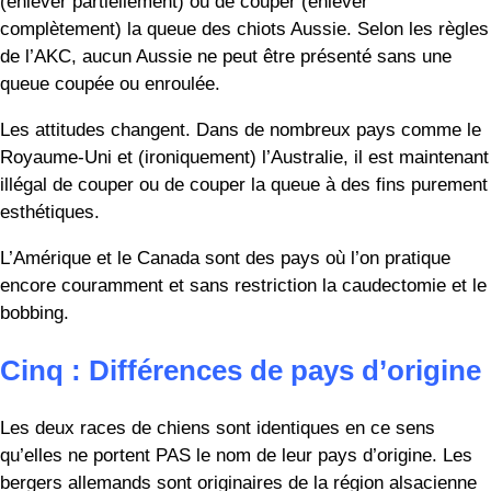
Et qu’en est-il du berger australien ? Devinez d’où il vient…
non… de Californie. Ils dérivent de races d’Europe et
d’Australie, mais la race telle que nous la connaissons
aujourd’hui est née dans des ranchs et des fermes en
Californie.
Six : Différences de popularité
Il y a beaucoup plus de bergers allemands dans le monde
que de bergers australiens. En Amérique par exemple,
selon l’AKC, le Berger Allemand est la deuxième race de
chien la plus populaire, tandis que l’Aussie se classe dix-
septième.
Cependant, le berger australien est une race plus jeune. Si
l’on considère que les premiers Aussies sont apparus dans
les années 1940, cette race se porte remarquablement
bien. Il se pourrait qu’un jour prochain, l’Aussie dépasse la