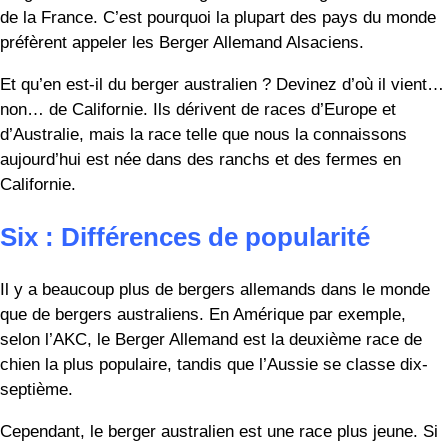
Berger Allemand en popularité.
Sept : Différences d’espérance de
vie
L’Aussie a un autre avantage sur le Berger Allemand : il a
tendance à vivre plus longtemps. En moyenne, les bergers
australiens vivent de treize à quinze ans. En revanche, le
berger allemand vit rarement au-delà de treize ans.
Pourquoi ? On sait que les grands chiens vivent moins
longtemps que les petits car ils vieillissent plus vite. On ne
sait pas exactement pourquoi les grands chiens vieillissent
plus vite.
Huit : Différences de couleur de
robe