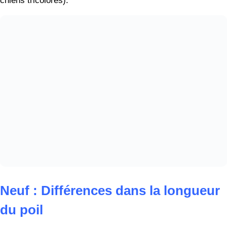
Dix : Différences dans la contraction
du pannus
Les bergers allemands ont été victimes de leur propre
succès. Comme ils sont très demandés, de nombreux
éleveurs peu scrupuleux ont, au fil des décennies,
consanguinisé leurs chiens. Cela a engendré de nombreux
problèmes de santé qui ne sont pas apparents dans la
plupart des autres races de chiens.
Une affection oculaire incurable est appelée kératite ou
pannus du berger allemand. Presque tous les malades sont
des bergers allemands, bien qu’elle apparaisse très
rarement chez les teruvens belges et les border collies.
Cette affection provoque des modifications de la cornée et
de la paupière interne qui peuvent entraîner la cécité, note
le VCA Animal Hospitals.