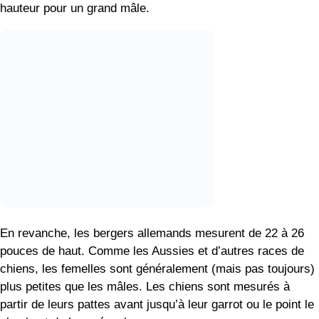
hauteur pour un grand mâle.
En revanche, les bergers allemands mesurent de 22 à 26
pouces de haut. Comme les Aussies et d’autres races de
chiens, les femelles sont généralement (mais pas toujours)
plus petites que les mâles. Les chiens sont mesurés à
partir de leurs pattes avant jusqu’à leur garrot ou le point le
plus haut de leurs épaules.
Deux : Différences de poids
Les Aussies sont non seulement plus petits mais aussi plus
légers que les bergers allemands robustes. Le poids moyen
des Aussies varie entre 40 et 65 livres. En revanche, les
bergers allemands pèsent entre 50 et 90 livres. Et non, les
bergers allemands n’ont pas de « gros os ».