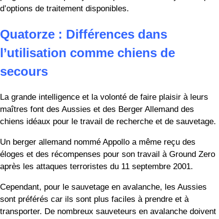
Nous avons comparé ici les différences entre l’Aussie
moyen et le Berger Allemand moyen. Gardez à l’esprit que
chaque chien est différent des autres, y compris des
membres de sa propre portée, et qu’il est donc possible de
trouver des Aussies ou des GSDs qui sont loin d’être dans
la moyenne.
Il peut sembler que les chiens de type Berger Allemand ont
eu la vie dure sur le plan génétique, mais on peut espérer
que certains de leurs problèmes de santé pourront être
éliminés par sélection. Les deux races de chiens sont de
bonnes races de chiens en ce sens qu’elles sont
affectueuses et font de merveilleux animaux de compagnie.
Voici un article sur le mélange des deux races : « Comment
améliorer la vie d’un berger allemand et d’un berger
australien ».