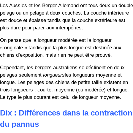
Onze : Différences de susceptibilité
à l’insuffisance d’enzyme
pancréatique
Rien qu’en regardant le nom, vous pouvez dire que
l’insuffisance d’enzymes pancréatiques est un gros
problème avec le pancréas.
Selon le Mid-Atlantic German Shepherd Rescue, cette
condition fait que le chien n’est plus capable de digérer la
plupart des nutriments de la nourriture.
Bien que cette maladie ne soit pas guérissable, elle peut
être traitée. Malheureusement, de nombreux propriétaires
choisissent d’euthanasier leur chien parce qu’ils n’ont pas
les moyens de payer les traitements.