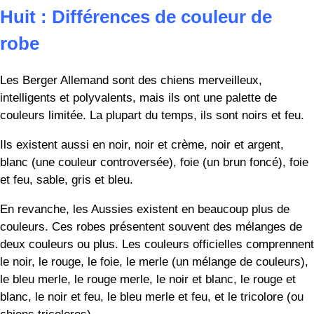
Neuf : Différences dans la longueur
du poil
Les Aussies et les Berger Allemand ont tous deux un double
pelage ou un pelage à deux couches. La couche intérieure
est douce et épaisse tandis que la couche extérieure est
plus dure pour parer aux intempéries.
On pense que la longueur modérée est la longueur
« originale » tandis que la plus longue est destinée aux
chiens d’exposition, mais rien ne peut être prouvé.
Cependant, les bergers australiens se déclinent en deux
pelages seulement
longueurs
les longueurs moyenne et
longue. Les pelages des chiens de petite taille existent en
trois longueurs : courte, moyenne (ou modérée) et longue.
Le type le plus courant est celui de longueur moyenne.