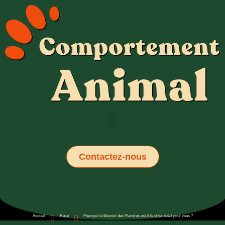
Contactez-nous
Accueil
Race
Pourquoi le Bouvier des Flandres est-il le chien idéal pour vous ?