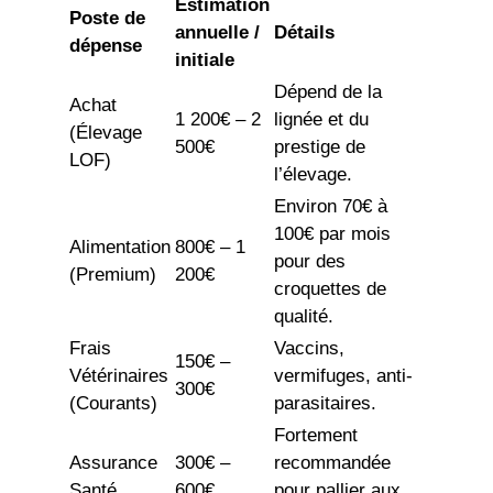
Estimation
Poste de
annuelle /
Détails
dépense
initiale
Dépend de la
Achat
1 200€ – 2
lignée et du
(Élevage
500€
prestige de
LOF)
l’élevage.
Environ 70€ à
100€ par mois
Alimentation
800€ – 1
pour des
(Premium)
200€
croquettes de
qualité.
Frais
Vaccins,
150€ –
Vétérinaires
vermifuges, anti-
300€
(Courants)
parasitaires.
Fortement
Assurance
300€ –
recommandée
Santé
600€
pour pallier aux