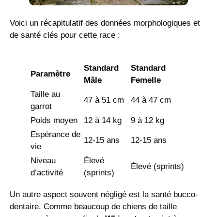
Voici un récapitulatif des données morphologiques et
de santé clés pour cette race :
Standard
Standard
Paramètre
Mâle
Femelle
Taille au
47 à 51 cm
44 à 47 cm
garrot
Poids moyen
12 à 14 kg
9 à 12 kg
Espérance de
12-15 ans
12-15 ans
vie
Niveau
Élevé
Élevé (sprints)
d’activité
(sprints)
Un autre aspect souvent négligé est la santé bucco-
dentaire. Comme beaucoup de chiens de taille